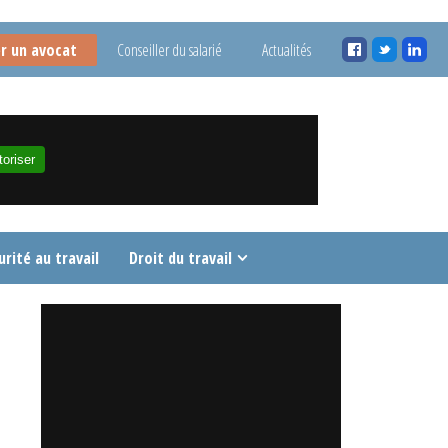
r un avocat
Conseiller du salarié
Actualités
oriser
urité au travail
Droit du travail