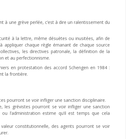
ant à une grève perlée, c’est à dire un ralentissement du
urité à la lettre, même désuètes ou inusitées, afin de
c à appliquer chaque règle émanant de chaque source
lectives, les directives patronale, la définition de la
ion et au perfectionnisme.
niers en protestation des accord Schengen en 1984 :
 la frontière.
s pourront se voir infliger une sanction disciplinaire.
e, les grévistes pourront se voir infliger une sanction
eur ou l’administration estime qu’il est temps que cela
à valeur constitutionnelle, des agents pourront se voir
urer.