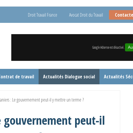
Droit Travail France
Avocat Droit du Travail
Contacte
Google Adsense est désactivé.
Aut
Contrat de travail
Actualités Dialogue social
Actualités Séc
niers : Le gouvernement peut-il y mettre un terme ?
e gouvernement peut-il