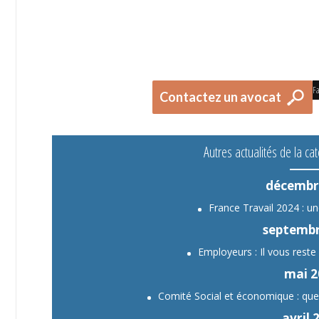
Fa
Contactez un avocat
Autres actualités de la cat
décembr
France Travail 2024 : un
septembr
Employeurs : Il vous reste
mai 2
Comité Social et économique : que f
avril 