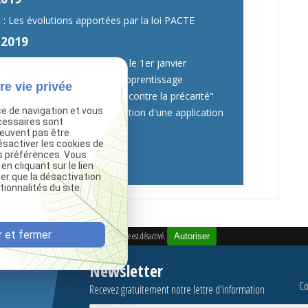
t : Les évolutions apportées par la loi PACTE
 2019
signation obligatoire depuis le 1er janvier
nelle : les nouveautés de l’apprentissage
re vie privée
 une mesure forte pour lutter contre la précarité"
ce de navigation et vous
el de Formation et l'apparition d'une application
cessaires sont
bile
peuvent pas être
ésactiver les cookies de
s préférences. Vous
s actualités
 cliquant sur le lien
ter que la désactivation
ionnalités du site.
 et fermer
Google Adsense est désactivé.
Autoriser
Newsletter
Co
Recevez gratuitement notre lettre d'information