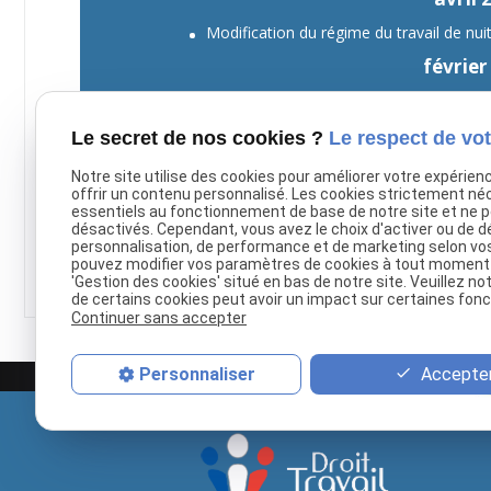
Modification du régime du travail de nui
février
Le référent harcèlement sexuel, une dé
La réforme de la formation profession
Le secret de nos cookies ?
Le respect de vot
Interview Murielle Pénicaud : 'Il faut prendre
Notre site utilise des cookies pour améliorer votre expérien
Les principaux changements du Compte Personn
offrir un contenu personnalisé. Les cookies strictement né
mo
essentiels au fonctionnement de base de notre site et ne 
désactivés. Cependant, vous avez le choix d'activer ou de d
personnalisation, de performance et de marketing selon vo
Voir toutes le
pouvez modifier vos paramètres de cookies à tout moment en
'Gestion des cookies' situé en bas de notre site. Veuillez no
de certains cookies peut avoir un impact sur certaines fonct
Continuer sans accepter
Accepter
Personnaliser