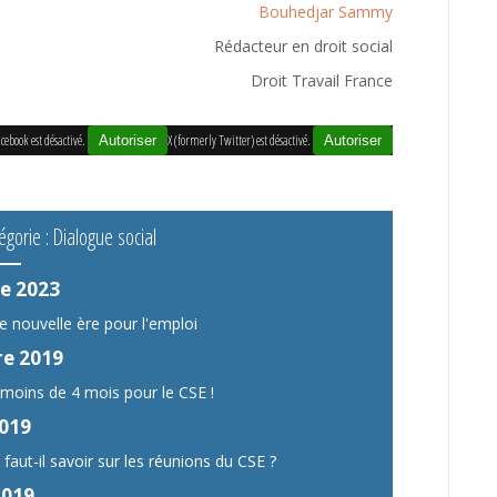
Bouhedjar Sammy
Rédacteur en droit social
Droit Travail France
cebook est désactivé.
X (formerly Twitter) est désactivé.
Autoriser
Autoriser
égorie : Dialogue social
e 2023
e nouvelle ère pour l'emploi
e 2019
 moins de 4 mois pour le CSE !
019
aut-il savoir sur les réunions du CSE ?
2019