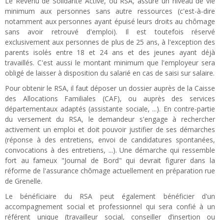
Le Revenu de Solidarité Active, ou RSA, assure un niveau de vie
minimum aux personnes sans autre ressources (c'est-à-dire
notamment aux personnes ayant épuisé leurs droits au chômage
sans avoir retrouvé d'emploi). Il est toutefois réservé
exclusivement aux personnes de plus de 25 ans, à l'exception des
parents isolés entre 18 et 24 ans et des jeunes ayant déjà
travaillés. C'est aussi le montant minimum que l'employeur sera
obligé de laisser à disposition du salarié en cas de saisi sur salaire.
Pour obtenir le RSA, il faut déposer un dossier auprès de la Caisse
des Allocations Familiales (CAF), ou auprès des services
départementaux adaptés (assistante sociale, ...). En contre-partie
du versement du RSA, le demandeur s'engage à rechercher
activement un emploi et doit pouvoir justifier de ses démarches
(réponse à des entretiens, envoi de candidatures spontanées,
convocations à des entretiens, ...). Une démarche qui ressemble
fort au fameux "Journal de Bord" qui devrait figurer dans la
réforme de l'assurance chômage actuellement en préparation rue
de Grenelle.
Le bénéficiaire du RSA peut également bénéficier d'un
accompagnement social et professionnel qui sera confié à un
référent unique (travailleur social, conseiller d’insertion ou