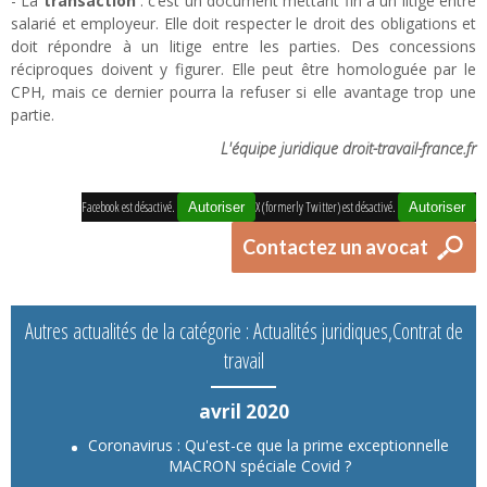
- La
transaction
: c’est un document mettant fin à un litige entre
salarié et employeur. Elle doit respecter le droit des obligations et
doit répondre à un litige entre les parties. Des concessions
réciproques doivent y figurer. Elle peut être homologuée par le
CPH, mais ce dernier pourra la refuser si elle avantage trop une
partie.
L'équipe juridique droit-travail-france.fr
Facebook est désactivé.
X (formerly Twitter) est désactivé.
Autoriser
Autoriser
Contactez un avocat
Autres actualités de la catégorie : Actualités juridiques,Contrat de
travail
avril 2020
Coronavirus : Qu'est-ce que la prime exceptionnelle
MACRON spéciale Covid ?